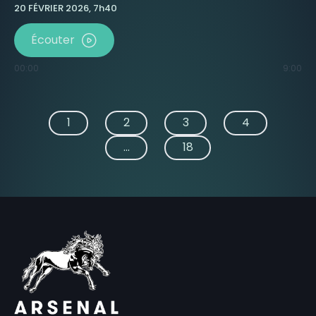
20 FÉVRIER 2026, 7h40
Écouter
00:00
9:00
1
2
3
4
...
18