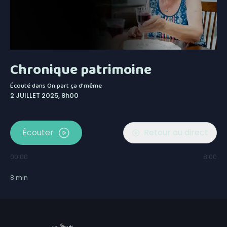
Chronique patrimoine
Écouté dans
On part ça d'même
2 JUILLET 2025, 8h00
Écouter
Retour au direct
00:00
8:00
8
min