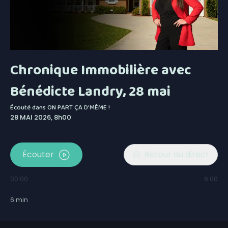
Chronique Immobilière avec
Bénédicte Landry, 28 mai
Écouté dans
ON PART ÇA D'MÊME !
28 MAI 2026, 8h00
Écouter
Retour au direct
00:00
6:00
6
min