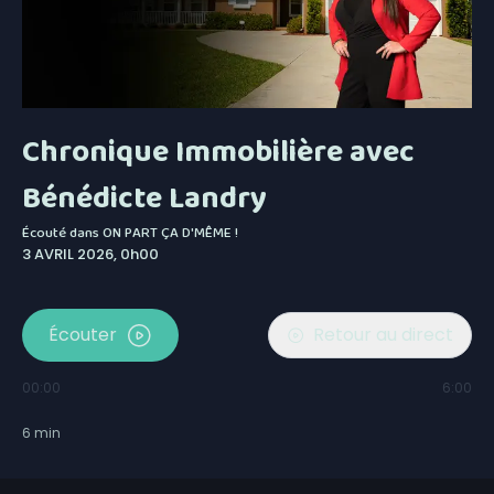
Chronique Immobilière avec
Bénédicte Landry
Écouté dans
ON PART ÇA D'MÊME !
3 AVRIL 2026, 0h00
Écouter
Retour au direct
00:00
6:00
6
min