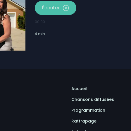
Écouter
00:00
4
min
Accueil
Chansons diffusées
Programmation
Rattrapage