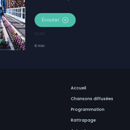
Écouter
00:00
6
min
Accueil
Chansons diffusées
Programmation
Rattrapage