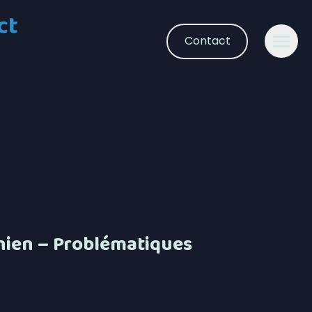
ct
Contact
hien – Problématiques