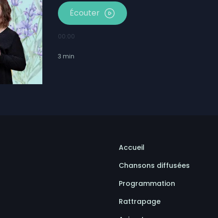
Écouter
00:00
3
min
Accueil
Chansons diffusées
Programmation
Rattrapage